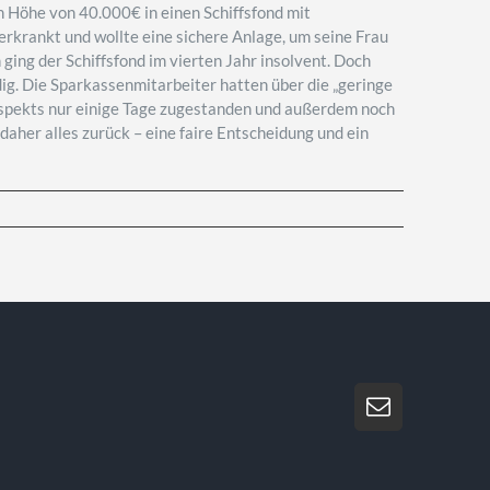
n Höhe von 40.000€ in einen Schiffsfond mit
erkrankt und wollte eine sichere Anlage, um seine Frau
ing der Schiffsfond im vierten Jahr insolvent. Doch
ig. Die Sparkassenmitarbeiter hatten über die „geringe
rospekts nur einige Tage zugestanden und außerdem noch
her alles zurück – eine faire Entscheidung und ein
E-
Mail