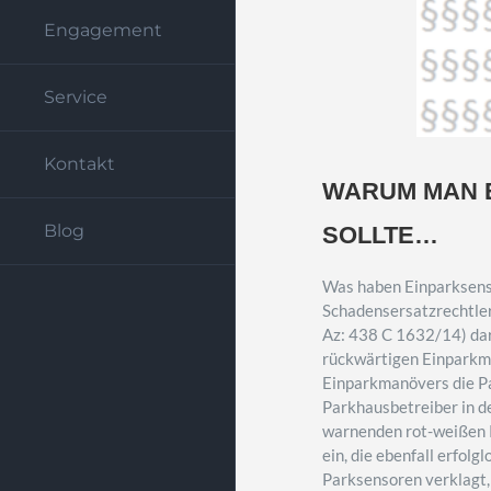
Engagement
Service
Kontakt
WARUM MAN 
Blog
SOLLTE…
Was haben Einparksenso
Schadensersatzrechtler
Az: 438 C 1632/14) dar
rückwärtigen Einparkm
Einparkmanövers die P
Parkhausbetreiber in d
warnenden rot-weißen K
ein, die ebenfall erfol
Parksensoren verklagt, 