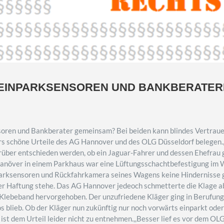
EINPARKSENSOREN UND BANKBERATERN
ren und Bankberater gemeinsam? Bei beiden kann blindes Vertrauen
s schöne Urteile des AG Hannover und des OLG Düsseldorf belegen.
über entschieden werden, ob ein Jaguar-Fahrer und dessen Ehefrau g
anöver in einem Parkhaus war eine Lüftungsschachtbefestigung im 
arksensoren und Rückfahrkamera seines Wagens keine Hindernisse g
er Haftung stehe. Das AG Hannover jedeoch schmetterte die Klage ab
lebeband hervorgehoben. Der unzufriedene Kläger ging in Berufung 
glos blieb. Ob der Kläger nun zukünftig nur noch vorwärts einparkt ode
ist dem Urteil leider nicht zu entnehmen.,,Besser lief es vor dem O