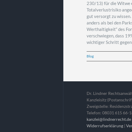
230/13) für die Witwe e
Totalverlustrisiko ange
gut versorgt zu wissen
anders als bei den Par
Werthaltigkeit“ des Fo
verschwiegen, dass 19%
wichtiger Schritt gege
Blog
Dr. Lindner Rechtsanwäl
Kanzleisitz (Postanschri
Zweigstelle: Residenzst
Telefon: 08031 615 66-1
kanzlei@lindnerrecht.d
Widerrufserklärung
|
Ve