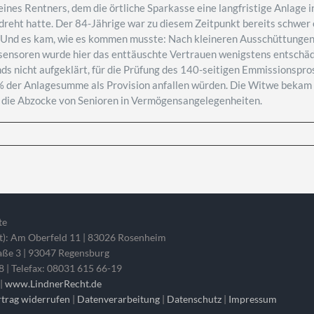
ines Rentners, dem die örtliche Sparkasse eine langfristige Anlage i
dreht hatte. Der 84-Jährige war zu diesem Zeitpunkt bereits schwer 
. Und es kam, wie es kommen musste: Nach kleineren Ausschüttungen g
ksensoren wurde hier das enttäuschte Vertrauen wenigstens entschäd
nds nicht aufgeklärt, für die Prüfung des 140-seitigen Emmissionsp
 der Anlagesumme als Provision anfallen würden. Die Witwe bekam da
n die Abzocke von Senioren in Vermögensangelegenheiten.
te
ft): Am Oberfeld 11 | 83026 Rosenheim
raße 3 | 93047 Regensburg
8 | Telefax: 08031 615 66-19
e
|
www.LindnerRecht.de
rtrag widerrufen
|
Datenverarbeitung
|
Datenschutz
|
Impressum