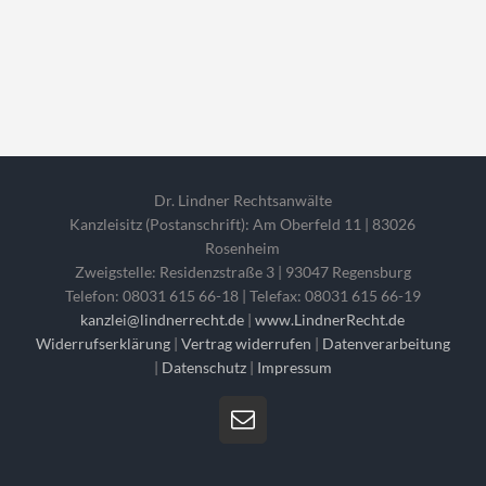
Dr. Lindner Rechtsanwälte
Kanzleisitz (Postanschrift): Am Oberfeld 11 | 83026
Rosenheim
Zweigstelle: Residenzstraße 3 | 93047 Regensburg
Telefon: 08031 615 66-18 | Telefax: 08031 615 66-19
kanzlei@lindnerrecht.de
|
www.LindnerRecht.de
Widerrufserklärung
|
Vertrag widerrufen
|
Datenverarbeitung
|
Datenschutz
|
Impressum
E-
Mail