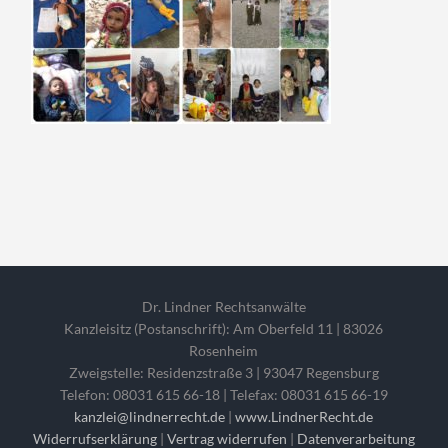
Dr. Lindner Rechtsanwälte
Kanzleisitz (Postanschrift): Am Oberfeld 11 | 83026
Rosenheim
Zweigstelle: Residenzstraße 3 | 93047 Regensburg
Telefon: 08031 615 66-18 | Telefax: 08031 615 66-19
kanzlei@lindnerrecht.de
|
www.LindnerRecht.de
Widerrufserklärung
|
Vertrag widerrufen
|
Datenverarbeitung