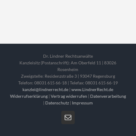
Dr. Lindner Rechtsanwälte
Kanzleisitz (Postanschrift): Am Oberfeld 11 | 83026
Rosenheim
Zweigstelle: Residenzstraße 3 | 93047 Regensburg
Telefon: 08031 615 66-18 | Telefax: 08031 615 66-19
kanzlei@lindnerrecht.de
|
www.LindnerRecht.de
Widerrufserklärung
|
Vertrag widerrufen
|
Datenverarbeitung
|
Datenschutz
|
Impressum
E-
Mail