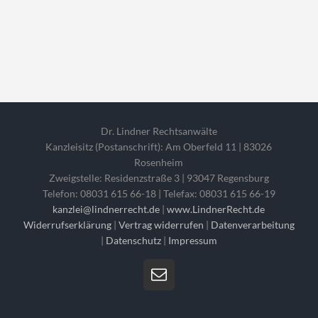
Dr. Lindner Rechtsanwälte
Kanzleisitz (Postanschrift): Am Oberfeld 11 | 83026
Rosenheim
Zweigstelle: Residenzstraße 3 | 93047 Regensburg
Telefon: 08031 615 66-18 | Telefax: 08031 615 66-19
kanzlei@lindnerrecht.de
|
www.LindnerRecht.de
Widerrufserklärung
|
Vertrag widerrufen
|
Datenverarbeitung
|
Datenschutz
|
Impressum
E-
Mail